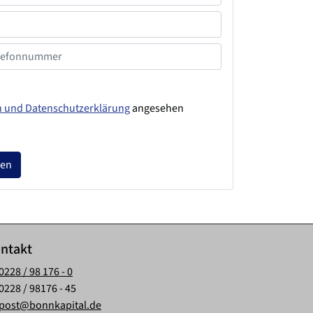
n und Datenschutzerklärung
angesehen
fen
ntakt
0228 / 98 176 - 0
0228 / 98176 - 45
post@bonnkapital.de