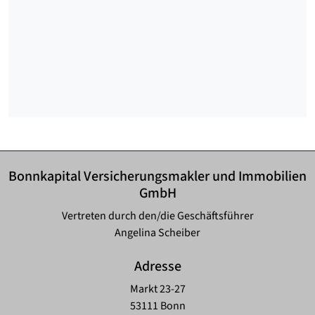
Bonnkapital Versicherungsmakler und Immobilien
GmbH
Vertreten durch den/die Geschäftsführer
Angelina Scheiber
Adresse
Markt 23-27
53111 Bonn